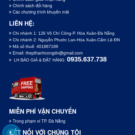
Chính sách đổi hàng
Các chương trình khuyễn mãi
LIÊN HỆ:
Chi nhánh 1: 126 Võ Chí Công-P. Hòa Xuân-Đà Nẵng
Chi nhánh 2: Nguyễn Phước Lan-Hòa Xuân-Cẩm Lệ-ĐN
Mã số thuế: 401887188
Email:
thepthanhcongdn@gmail.com
0935.637.738
LH BÁO GIÁ & ĐẶT HÀNG:
MIỄN PHÍ VẬN CHUYỂN
Trong phạm vi TP. Đà Nẵng
KẾT NỐI VỚI CHÚNG TÔI