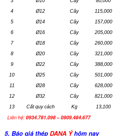
3
Ø10
Cây
80,000
4
Ø12
Cây
115,000
5
Ø14
Cây
157,000
6
Ø16
Cây
205,000
7
Ø18
Cây
260,000
8
Ø20
Cây
321,000
9
Ø22
Cây
388,000
10
Ø25
Cây
501,000
11
Ø28
Cây
628,000
12
Ø32
Cây
821,000
13
Cắt quy cách
Kg
13,100
Liên hệ:
0934.781.098 – 0909.484.677
5. Báo giá thép
DANA Ý
hôm nay