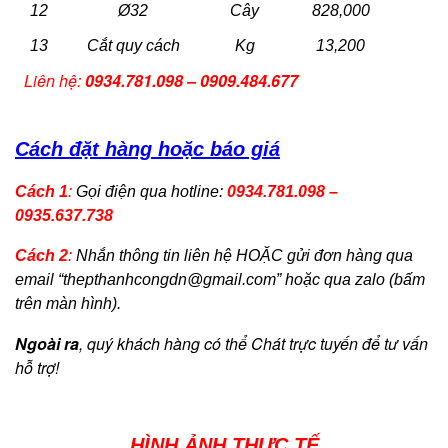
12
Ø32
Cây
828,000
13
Cắt quy cách
Kg
13,200
Liên hệ:
0934.781.098 – 0909.484.677
Cách đặt hàng hoặc báo giá
Cách 1
:
Gọi điện qua hotline:
0934.781.098 –
0935.637.738
Cách 2
:
Nhắn thông tin liên hệ HOẶC gửi đơn hàng qua
email “
thepthanhcongdn@gmail.com
” hoặc qua zalo (bấm
trên màn hình).
Ngoài ra
, quý khách hàng có thể Chát trực tuyến để tư vấn
hỗ trợ!
HÌNH ẢNH THỰC TẾ