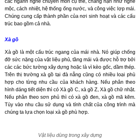
các ngành nghề chuyên môn cụ thể, chẳng hạn như nghề
mộc, cách nhiệt, hệ thống ống nước, và công việc lợp mái.
Chúng cung cấp thành phần của nơi sinh hoạt và các cấu
trúc bao gồm cả nhà.
Xà gồ
Xà gồ là một cấu trúc ngang của mái nhà. Nó giúp chống
đỡ sức nặng của vật liệu phủ, tầng mái và được hỗ trợ bởi
các các bức tường xây dựng hoặc là vì kèo gốc, dầm thép.
Trên thị trường xà gồ tại đà nẵng cũng có nhiều loại phù
hợp cho từng nhu cầu của khách hàng. Nếu phân theo
hình dáng tiết diện thì có Xà gồ C, xà gồ Z, Xà gồ chữ nhật.
Nếu phân theo sơn phủ thì có xà gồ đen, xà gồ mã kẽm.
Tùy vào nhu cầu sử dụng và tính chất của công trình mà
chúng ta lựa chọn loại xà gồ phù hợp.
Vật liệu dùng trong xây dựng