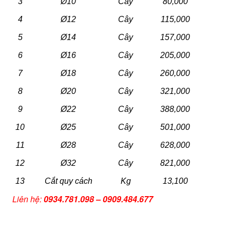
3
Ø10
Cây
80,000
4
Ø12
Cây
115,000
5
Ø14
Cây
157,000
6
Ø16
Cây
205,000
7
Ø18
Cây
260,000
8
Ø20
Cây
321,000
9
Ø22
Cây
388,000
10
Ø25
Cây
501,000
11
Ø28
Cây
628,000
12
Ø32
Cây
821,000
13
Cắt quy cách
Kg
13,100
Liên hệ:
0934.781.098 – 0909.484.677