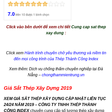
7.0
trên
10
được
1
bình chọn
Click vào bên dưới để xem chi tiết
Cung cap sat thep
xay dung
:
Click xem
Hành trình chuyên chở yêu thương và niềm tin
đến mọi công trình của Thép Thành Công Index
Xem thêm:
Dịch vụ chống thấm
chuyên nghiệp tại Đà
Nẵng –
chongthammientrung.vn
Giá Sắt Thép Xây Dựng 2019
XEM GIÁ SẮT THÉP XÂY DỰNG CẬP NHẬT LIÊN TỤC
24/24 NĂM 2019 – CÔNG TY TNHH THÉP THÀNH
CÔNG INDEX
chuyên cung cấp số lượng thép xây dựng