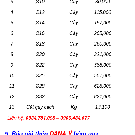
3
Ø10
Cây
80,000
4
Ø12
Cây
115,000
5
Ø14
Cây
157,000
6
Ø16
Cây
205,000
7
Ø18
Cây
260,000
8
Ø20
Cây
321,000
9
Ø22
Cây
388,000
10
Ø25
Cây
501,000
11
Ø28
Cây
628,000
12
Ø32
Cây
821,000
13
Cắt quy cách
Kg
13,100
Liên hệ:
0934.781.098 – 0909.484.677
5. Báo giá thép
DANA Ý
hôm nay