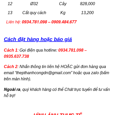
12
Ø32
Cây
828,000
13
Cắt quy cách
Kg
13,200
Liên hệ:
0934.781.098 – 0909.484.677
Cách đặt hàng hoặc báo giá
Cách 1
:
Gọi điện qua hotline:
0934.781.098 –
0935.637.738
Cách 2
:
Nhắn thông tin liên hệ HOẶC gửi đơn hàng qua
email “
thepthanhcongdn@gmail.com
” hoặc qua zalo (bấm
trên màn hình).
Ngoài ra
, quý khách hàng có thể Chát trực tuyến để tư vấn
hỗ trợ!