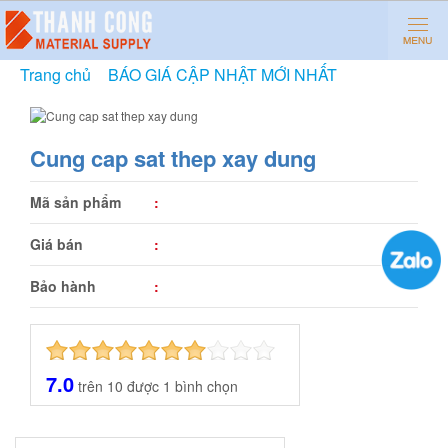
Trang chủ
»
BÁO GIÁ CẬP NHẬT MỚI NHẤT
»
Cung cap
sat thep xay dung
Cung cap sat thep xay dung
Mã sản phẩm
:
Giá bán
:
Bảo hành
:
7.0
trên
10
được
1
bình chọn