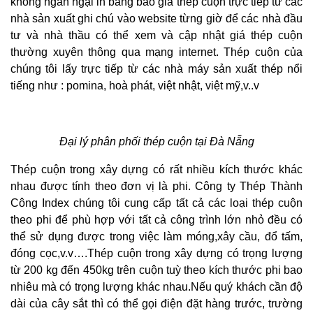
không ngần ngại in bảng báo giá thép cuộn trực tiếp từ các
nhà sản xuất ghi chú vào website từng giờ để các nhà đầu
tư và nhà thầu có thể xem và cập nhật giá thép cuộn
thường xuyên thông qua mạng internet. Thép cuộn của
chúng tôi lấy trực tiếp từ các nhà máy sản xuất thép nổi
tiếng như : pomina, hoà phát, việt nhật, việt mỹ,v..v
Đại lý phân phối thép cuộn tại Đà Nẵng
Thép cuộn trong xây dựng có rất nhiều kích thước khác
nhau được tính theo đơn vị là phi. Công ty Thép Thành
Công Index chúng tôi cung cấp tất cả các loại thép cuộn
theo phi để phù hợp với tất cả công trình lớn nhỏ đều có
thể sử dụng được trong việc làm móng,xây cầu, đổ tấm,
đóng cọc,v.v….Thép cuộn trong xây dựng có trọng lượng
từ 200 kg đến 450kg trên cuộn tuỳ theo kích thước phi bao
nhiêu mà có trọng lượng khác nhau.Nếu quý khách cần độ
dài của cây sắt thì có thể gọi điện đặt hàng trước, trường