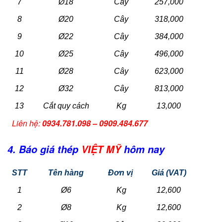
7
Ø18
Cây
257,000
8
Ø20
Cây
318,000
9
Ø22
Cây
384,000
10
Ø25
Cây
496,000
11
Ø28
Cây
623,000
12
Ø32
Cây
813,000
13
Cắt quy cách
Kg
13,000
Liên hệ:
0934.781.098 – 0909.484.677
4. Báo giá thép
VIỆT MỸ
hôm nay
STT
Tên hàng
Đơn vị
Giá (VAT)
1
Ø6
Kg
12,600
2
Ø8
Kg
12,600