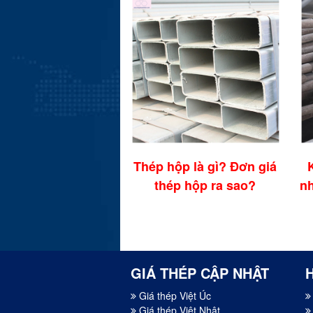
thước sắt hộp phổ
biến hiện nay
Thép hộp là gì? Đơn giá
thép hộp ra sao?
nh
GIÁ THÉP CẬP NHẬT
Giá thép Việt Úc
Giá thép Việt Nhật