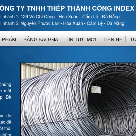
ÔNG TY TNHH THÉP THÀNH CÔNG INDEX
i nhánh 1: 126 Võ Chí Công - Hòa Xuân - Cẩm Lệ - Đà Nẵng
i nhánh 2: Nguyễn Phước Lan - Hòa Xuân - Cẩm Lệ - Đà Nẵng
 PHẨM
BẢNG BÁO GIÁ
TIN TỨC MỚI
LIÊN HỆ
T
 chúng
ác mặt
Tp. Đà
Previous
cảm ơn
tác đã
t thời
n nhằm