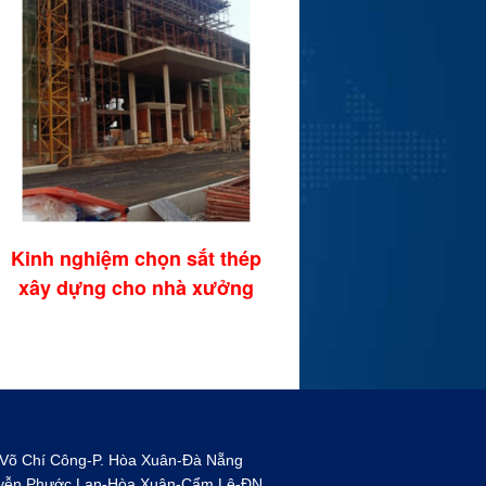
Ứng dựng của thé
Kinh nghiệm chọn sắt thép
xây dựng cho nhà xưởng
 Võ Chí Công-P. Hòa Xuân-Đà Nẵng
uyễn Phước Lan-Hòa Xuân-Cẩm Lệ-ĐN