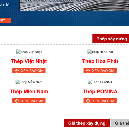
vụ tốt
ẾT ...
Thép xây dựng
Thép Việt Nhật
Thép Hòa Phát
XEM BÁO GIÁ
XEM BÁO GIÁ
Thép Miền Nam
Thép POMINA
XEM BÁO GIÁ
XEM BÁO GIÁ
Giá thép xây dựng
Giá th