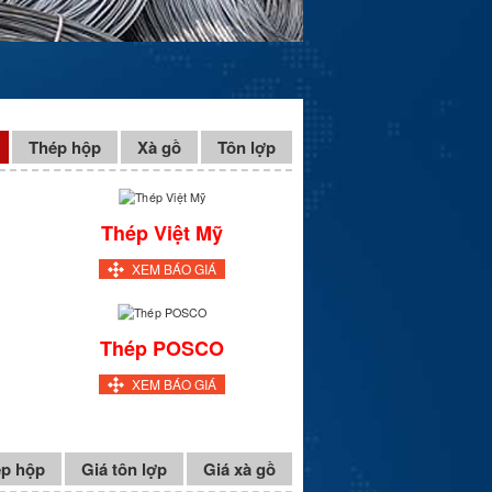
Thép hộp
Xà gồ
Tôn lợp
Thép Việt Mỹ
XEM BÁO GIÁ
Thép POSCO
XEM BÁO GIÁ
ép hộp
Giá tôn lợp
Giá xà gồ