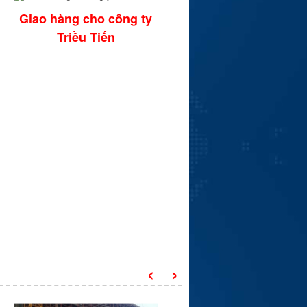
Giao hàng cho công ty
Giao hàng cho anh N
Triều Tiến
Chị Hoa (Cẩm lệ-Đà N
‹
›