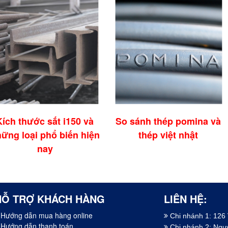
Kích thước sắt i150 và
So sánh thép pomina và
ững loại phổ biến hiện
thép việt nhật
nay
HỖ TRỢ KHÁCH HÀNG
LIÊN HỆ:
Hướng dẫn mua hàng online
Chi nhánh 1: 126
Hướng dẫn thanh toán
Chi nhánh 2: Ng