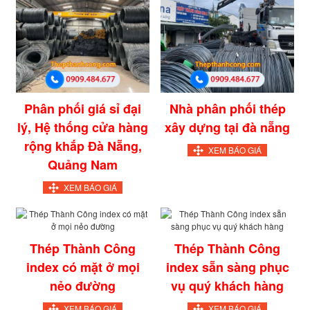
Phân phối giá sỉ đại
Nhà phân phối thép
lý, Hệ thống cửa hàng
xây dựng tại đà nẵng
rộng khắp Đà Nẵng,
XEM BÁO GIÁ
Quảng Nam
XEM BÁO GIÁ
Thép Thành Công
Thép Thành Công
index có mặt ở mọi
index sẵn sàng phục
nẻo đường
vụ quý khách hàng
XEM BÁO GIÁ
XEM BÁO GIÁ