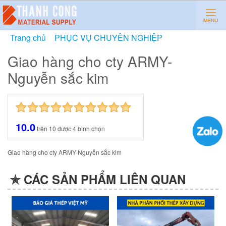
Trang chủ
»
PHỤC VỤ CHUYÊN NGHIỆP
»
Giao hàng
cho cty ARMY-Nguyễn sắc kim
Giao hàng cho cty ARMY-
Nguyễn sắc kim
10.0
trên
10
được
4
bình chọn
Giao hàng cho cty ARMY-Nguyễn sắc kim
✯ CÁC SẢN PHẨM LIÊN QUAN