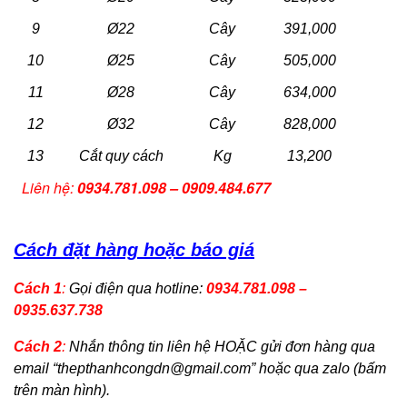
9
Ø22
Cây
391,000
10
Ø25
Cây
505,000
11
Ø28
Cây
634,000
12
Ø32
Cây
828,000
13
Cắt quy cách
Kg
13,200
Liên hệ:
0934.781.098 – 0909.484.677
Cách đặt hàng hoặc báo giá
Cách 1
:
Gọi điện qua hotline:
0934.781.098 –
0935.637.738
Cách 2
:
Nhắn thông tin liên hệ HOẶC gửi đơn hàng qua
email “
thepthanhcongdn@gmail.com
” hoặc qua zalo (bấm
trên màn hình).