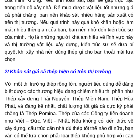
của mình không. Nếu tính toán sai, bạn sẽ gặp trục trặc
trong tiến độ xây nhà. Để mua được vật liệu tốt nhưng giá
cả phải chăng, bạn nên khảo sát nhiều hãng sản xuất có
trên thị trường. Nếu quá trình này quá khó khăn hoặc làm
mất nhiều thời gian của bạn, bạn nên nhờ đến kiến trúc sư
của mình. Họ là những người khá am hiểu về lĩnh vực này
và thị trường vật liệu xây dựng, kiến trúc sư sẽ đưa bí
quyết khi xây nhà nên dùng thép gì cho bạn thoải mái lựa
chọn.
2/ Khảo sát giá cả thép hiện có trên thị trường
Với một thị trường thép rộng lớn, người tiêu dùng dễ dàng
biết được các thương hiệu đang chiếm nhiều thị phần như
Thép xây dựng Thái Nguyên, Thép Miền Nam, Thép Hòa
Phát, và đáng kể nhất, chất lượng tốt giá cả cực kỳ phải
chăng là Thép Pomina. Thép của các Công ty liên doanh
như Việt – Đức, Việt – Nhật. Nếu không có kiến thức về
xây dựng, cấu trúc căn nhà dù thép tốt thế nào đi nữa, bạn
vẫn có thể lựa chọn phải loại thép không phù hợp với căn