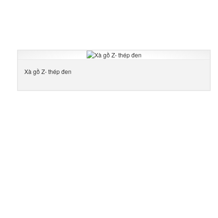
Xà gồ Z- thép đen