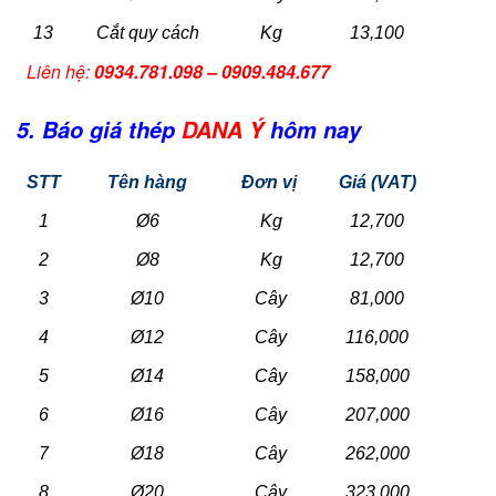
13
Cắt quy cách
Kg
13,100
Liên hệ:
0934.781.098 – 0909.484.677
5. Báo giá thép
DANA Ý
hôm nay
STT
Tên hàng
Đơn vị
Giá (VAT)
1
Ø6
Kg
12,700
2
Ø8
Kg
12,700
3
Ø10
Cây
81,000
4
Ø12
Cây
116,000
5
Ø14
Cây
158,000
6
Ø16
Cây
207,000
7
Ø18
Cây
262,000
8
Ø20
Cây
323,000