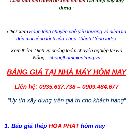
Click vào bên dưới để xem chi tiết
Giá thép cây xây
dựng
:
Click xem
Hành trình chuyên chở yêu thương và niềm tin
đến mọi công trình của Thép Thành Công Index
Xem thêm:
Dịch vụ chống thấm
chuyên nghiệp tại Đà
Nẵng –
chongthammientrung.vn
BẢNG GIÁ TẠI NHÀ MÁY HÔM NAY
Liên hệ: 0935.637.738
–
0909.484.677
“Uy tín xây dựng trên giá trị cho khách hàng”
1. Báo giá thép
HÒA PHÁT
hôm nay