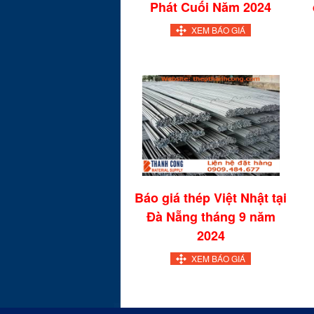
Phát Cuối Năm 2024
XEM BÁO GIÁ
Báo giá thép Việt Nhật tại
Đà Nẵng tháng 9 năm
2024
XEM BÁO GIÁ