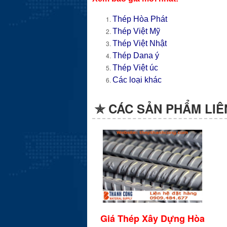
Thép Hòa Phát
Thép Việt Mỹ
Thép Việt Nhật
Thép Dana ý
Thép Việt úc
Các loại khác
✯ CÁC SẢN PHẨM LIÊ
Giá Thép Xây Dựng Hòa