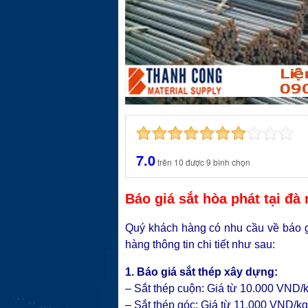
7.0
trên
10
được
9
bình chọn
Báo giá sắt hòa phát tại đà
Quý khách hàng có nhu cầu về báo gi
hàng thông tin chi tiết như sau:
1. Báo giá sắt thép xây dựng:
– Sắt thép cuộn: Giá từ 10.000 VND/
– Sắt thép góc: Giá từ 11.000 VND/kg