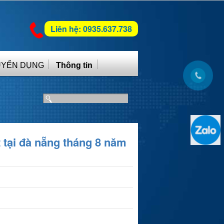
Liên hệ: 0935.637.738
UYỂN DỤNG
Thông tin
t tại đà nẵng tháng 8 năm