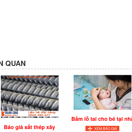
N QUAN
Bấm lỗ tai cho bé tại nh
Báo giá sắt thép xây
XEM BÁO GIÁ