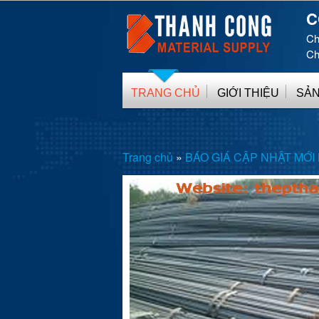
C
Ch
Ch
TRANG CHỦ
GIỚI THIỆU
SẢN
Trang chủ
»
BÁO GIÁ CẬP NHẬT MỚI