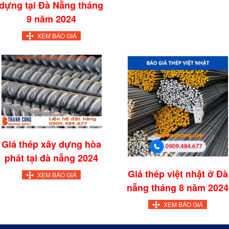
dựng tại Đà Nẵng tháng
9 năm 2024
XEM BÁO GIÁ
Giá thép xây dựng hòa
phát tại đà nẵng 2024
Giá thép việt nhật ở Đà
XEM BÁO GIÁ
nẵng tháng 8 năm 2024
XEM BÁO GIÁ