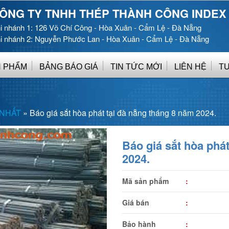
ÔNG TY TNHH THÉP THÀNH CÔNG INDEX
i nhánh 1: 126 Võ Chí Công - Hòa Xuân - Cẩm Lệ - Đà Nẵng
i nhánh 2: Nguyễn Phước Lan - Hòa Xuân - Cẩm Lệ - Đà Nẵng
 PHẨM
BẢNG BÁO GIÁ
TIN TỨC MỚI
LIÊN HỆ
T
 NHẤT
»
Báo giá sắt hòa phát tại đà nẵng tháng 8 năm 2024.
Báo giá sắt hòa phá
2024.
Mã sản phẩm
:
Giá bán
:
Bảo hành
: