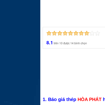
8.1
trên
10
được
14
bình chọn
1. Báo giá thép
HÒA PHÁT
h