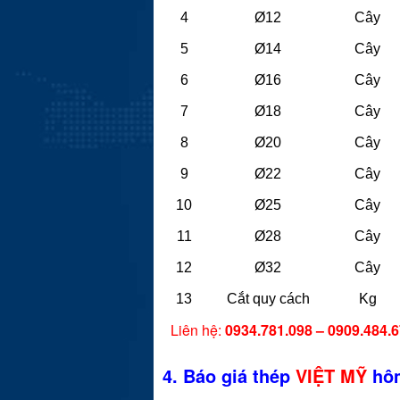
4
Ø12
Cây
5
Ø14
Cây
6
Ø16
Cây
7
Ø18
Cây
8
Ø20
Cây
9
Ø22
Cây
10
Ø25
Cây
11
Ø28
Cây
12
Ø32
Cây
13
Cắt quy cách
Kg
Liên hệ:
0934.781.098 – 0909.484.
4. Báo giá thép
VIỆT MỸ
hô