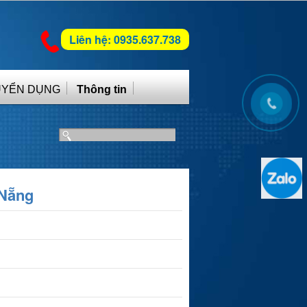
Liên hệ: 0935.637.738
UYỂN DỤNG
Thông tin
 Nẵng