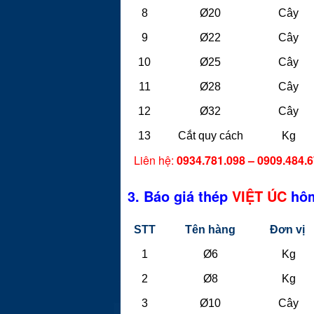
8
Ø20
Cây
9
Ø22
Cây
10
Ø25
Cây
11
Ø28
Cây
12
Ø32
Cây
13
Cắt quy cách
Kg
Liên hệ:
0934.781.098 – 0909.484.
3. Báo giá thép
VIỆT ÚC
hôm
STT
Tên hàng
Đơn vị
1
Ø6
Kg
2
Ø8
Kg
3
Ø10
Cây