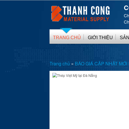
C
Ch
Ch
TRANG CHỦ
GIỚI THIỆU
SẢN
Trang chủ
»
BÁO GIÁ CẬP NHẬT MỚI