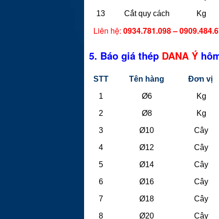
13
Cắt quy cách
Kg
Liên hệ:
0934.781.098 – 0909.484.
5. Báo giá thép
DANA Ý
hôm
STT
Tên hàng
Đơn vị
1
Ø6
Kg
2
Ø8
Kg
3
Ø10
Cây
4
Ø12
Cây
5
Ø14
Cây
6
Ø16
Cây
7
Ø18
Cây
8
Ø20
Cây