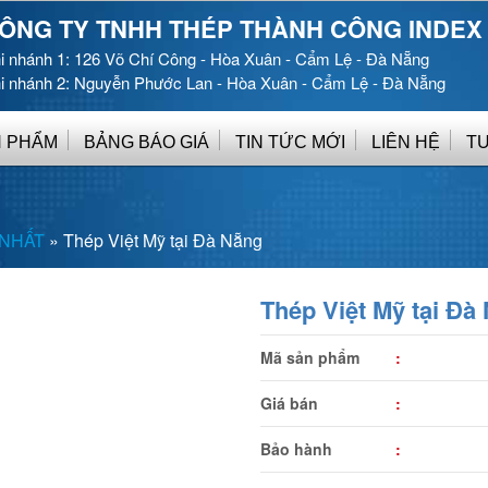
ÔNG TY TNHH THÉP THÀNH CÔNG INDEX
i nhánh 1: 126 Võ Chí Công - Hòa Xuân - Cẩm Lệ - Đà Nẵng
i nhánh 2: Nguyễn Phước Lan - Hòa Xuân - Cẩm Lệ - Đà Nẵng
 PHẨM
BẢNG BÁO GIÁ
TIN TỨC MỚI
LIÊN HỆ
T
 NHẤT
»
Thép Việt Mỹ tại Đà Nẵng
Thép Việt Mỹ tại Đà
Mã sản phẩm
:
Giá bán
:
Bảo hành
: