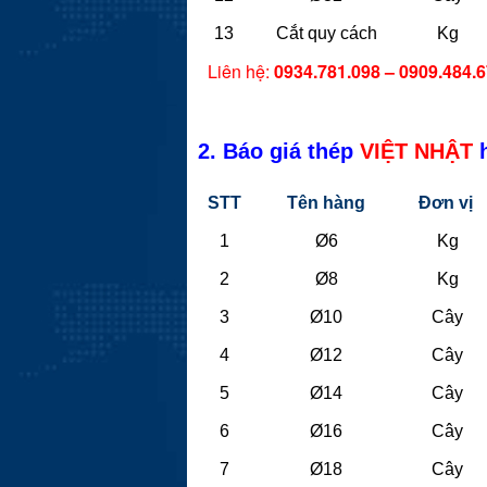
13
Cắt quy cách
Kg
Liên hệ:
0934.781.098 – 0909.484.
2. Báo giá thép
VIỆT NHẬT
h
STT
Tên hàng
Đơn vị
1
Ø6
Kg
2
Ø8
Kg
3
Ø10
Cây
4
Ø12
Cây
5
Ø14
Cây
6
Ø16
Cây
7
Ø18
Cây