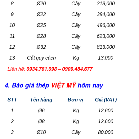
8
Ø20
Cây
318,000
9
Ø22
Cây
384,000
10
Ø25
Cây
496,000
11
Ø28
Cây
623,000
12
Ø32
Cây
813,000
13
Cắt quy cách
Kg
13,000
Liên hệ:
0934.781.098 – 0909.484.677
4. Báo giá thép
VIỆT MỸ
hôm nay
STT
Tên hàng
Đơn vị
Giá (VAT)
1
Ø6
Kg
12,600
2
Ø8
Kg
12,600
3
Ø10
Cây
80,000