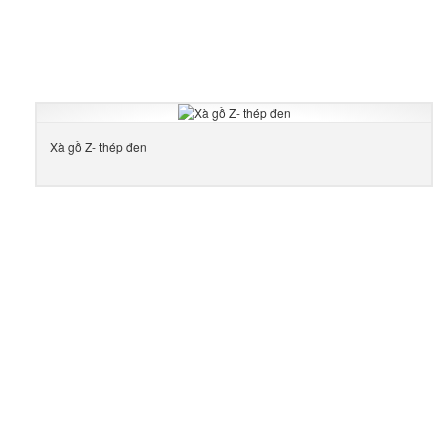
Xà gồ Z- thép đen