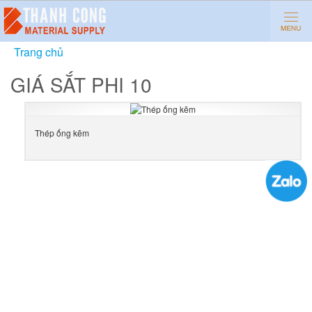
Trang chủ
»
giá sắt phi 10
GIÁ SẮT PHI 10
Thép ống kẽm