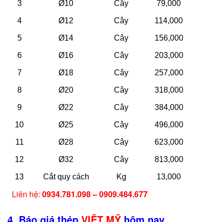
3
Ø10
Cây
79,000
4
Ø12
Cây
114,000
5
Ø14
Cây
156,000
6
Ø16
Cây
203,000
7
Ø18
Cây
257,000
8
Ø20
Cây
318,000
9
Ø22
Cây
384,000
10
Ø25
Cây
496,000
11
Ø28
Cây
623,000
12
Ø32
Cây
813,000
13
Cắt quy cách
Kg
13,000
Liên hệ:
0934.781.098 – 0909.484.677
4. Báo giá thép
VIỆT MỸ
hôm nay