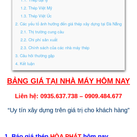
1.2.
Thép Việt Mỹ
1.3.
Thép Việt Úc
2.
Các yếu tố ảnh hưởng đến giá thép xây dựng tại Đà Nẵng
2.1.
Thị trường cung cầu
2.2.
Chi phí sản xuất
2.3.
Chính sách của các nhà máy thép
3.
Câu hỏi thường gặp
4.
Kết luận
BẢNG GIÁ TẠI NHÀ MÁY HÔM NAY
Liên hệ: 0935.637.738
–
0909.484.677
“Uy tín xây dựng trên giá trị cho khách hàng”
1. Báo giá thép
HÒA PHÁT
hôm nay