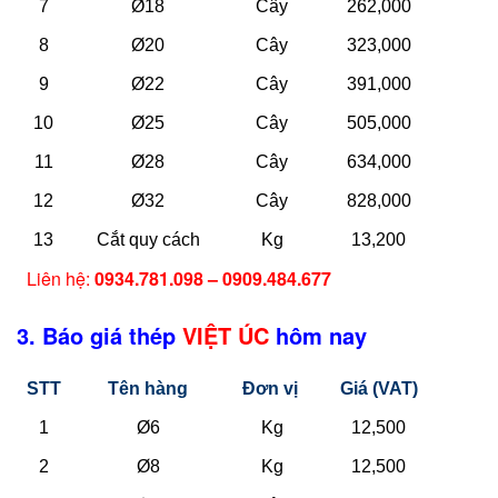
7
Ø18
Cây
262,000
8
Ø20
Cây
323,000
9
Ø22
Cây
391,000
10
Ø25
Cây
505,000
11
Ø28
Cây
634,000
12
Ø32
Cây
828,000
13
Cắt quy cách
Kg
13,200
Liên hệ:
0934.781.098 – 0909.484.677
3. Báo giá thép
VIỆT ÚC
hôm nay
STT
Tên hàng
Đơn vị
Giá (VAT)
1
Ø6
Kg
12,500
2
Ø8
Kg
12,500