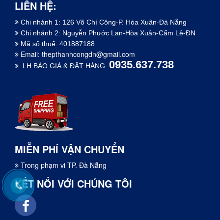
LIÊN HỆ:
Chi nhánh 1: 126 Võ Chí Công-P. Hòa Xuân-Đà Nẵng
Chi nhánh 2: Nguyễn Phước Lan-Hòa Xuân-Cẩm Lệ-ĐN
Mã số thuế: 401887188
Email:
thepthanhcongdn@gmail.com
0935.637.738
LH BÁO GIÁ & ĐẶT HÀNG:
MIỄN PHÍ VẬN CHUYỂN
Trong phạm vi TP. Đà Nẵng
KẾT NỐI VỚI CHÚNG TÔI