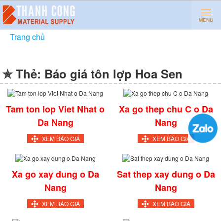
Trang chủ
»
Báo giá tôn lợp Hoa Sen
✯ Thẻ:
Báo giá tôn lợp Hoa Sen
Tam ton lop Viet Nhat o
Xa go thep chu C o Da
Da Nang
Nang
XEM BÁO GIÁ
XEM BÁO GIÁ
Xa go xay dung o Da
Sat thep xay dung o Da
Nang
Nang
XEM BÁO GIÁ
XEM BÁO GIÁ