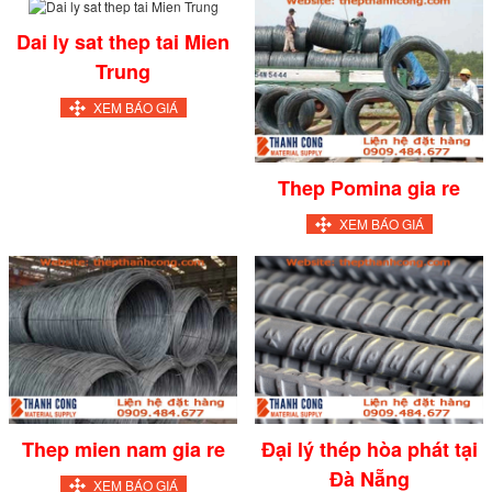
Dai ly sat thep tai Mien
Trung
XEM BÁO GIÁ
Thep Pomina gia re
XEM BÁO GIÁ
Thep mien nam gia re
Đại lý thép hòa phát tại
Đà Nẵng
XEM BÁO GIÁ