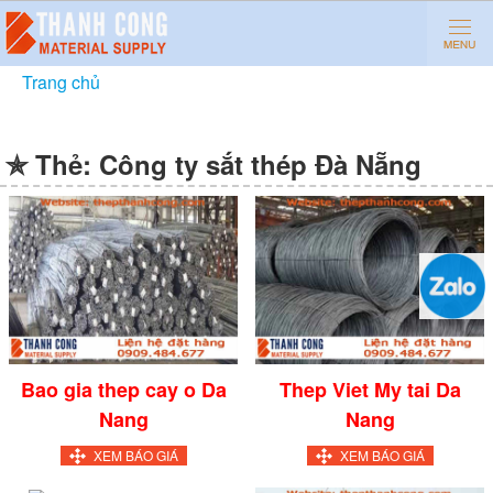
Trang chủ
»
Công ty sắt thép Đà Nẵng
✯ Thẻ:
Công ty sắt thép Đà Nẵng
Bao gia thep cay o Da
Thep Viet My tai Da
Nang
Nang
XEM BÁO GIÁ
XEM BÁO GIÁ