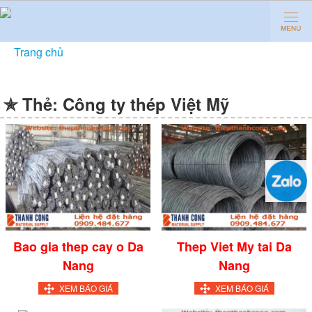
Trang chủ
»
Công ty thép Việt Mỹ
✯ Thẻ:
Công ty thép Việt Mỹ
Bao gia thep cay o Da
Thep Viet My tai Da
Nang
Nang
XEM BÁO GIÁ
XEM BÁO GIÁ