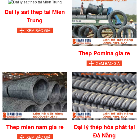
Dai ly sat thep tai Mien
Trung
XEM BÁO GIÁ
Thep Pomina gia re
XEM BÁO GIÁ
Thep mien nam gia re
Đại lý thép hòa phát tại
Đà Nẵng
XEM BÁO GIÁ