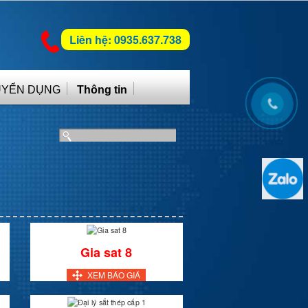
Liên hệ: 0935.637.738
UYỂN DỤNG
Thông tin
Gia sat 8
XEM BÁO GIÁ