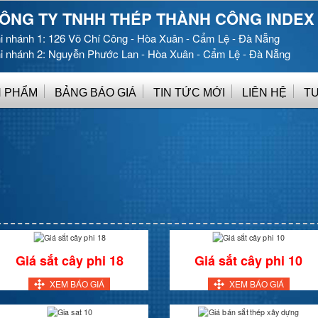
ÔNG TY TNHH THÉP THÀNH CÔNG INDEX
i nhánh 1: 126 Võ Chí Công - Hòa Xuân - Cẩm Lệ - Đà Nẵng
i nhánh 2: Nguyễn Phước Lan - Hòa Xuân - Cẩm Lệ - Đà Nẵng
 PHẨM
BẢNG BÁO GIÁ
TIN TỨC MỚI
LIÊN HỆ
T
Giá sắt cây phi 18
Giá sắt cây phi 10
XEM BÁO GIÁ
XEM BÁO GIÁ