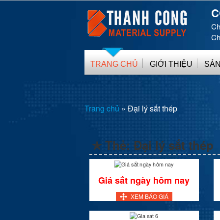
C
Ch
Ch
TRANG CHỦ
GIỚI THIỆU
SẢN
Trang chủ
»
Đại lý sắt thép
✯ Thẻ:
Đại lý sắt thép
Giá sắt ngày hôm nay
XEM BÁO GIÁ