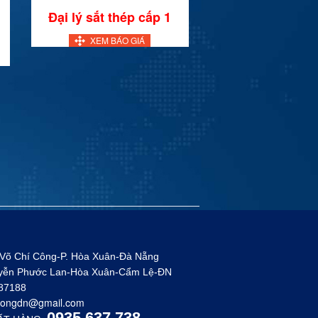
Đại lý sắt thép cấp 1
XEM BÁO GIÁ
 Võ Chí Công-P. Hòa Xuân-Đà Nẵng
uyễn Phước Lan-Hòa Xuân-Cẩm Lệ-ĐN
887188
congdn@gmail.com
0935.637.738