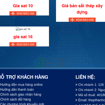
Gia sat 10
Giá bán sắt thép xây
dựng
XEM BÁO GIÁ
XEM BÁO GIÁ
gia sat 16
XEM BÁO GIÁ
1
2
3
»
HỖ TRỢ KHÁCH HÀNG
LIÊN HỆ:
Hướng dẫn mua hàng online
Chi nhánh 1: 126
Hướng dẫn thanh toán
Chi nhánh 2: Ng
Chính sách giao nhận hàng
Mã số thuế: 401
Chính sách đổi hàng
Email:
thepthanh
Các chương trình khuyễn mãi