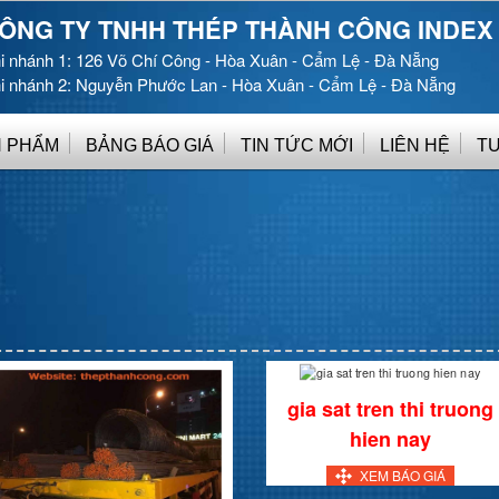
ÔNG TY TNHH THÉP THÀNH CÔNG INDEX
i nhánh 1: 126 Võ Chí Công - Hòa Xuân - Cẩm Lệ - Đà Nẵng
i nhánh 2: Nguyễn Phước Lan - Hòa Xuân - Cẩm Lệ - Đà Nẵng
 PHẨM
BẢNG BÁO GIÁ
TIN TỨC MỚI
LIÊN HỆ
T
gia sat tren thi truong
hien nay
XEM BÁO GIÁ