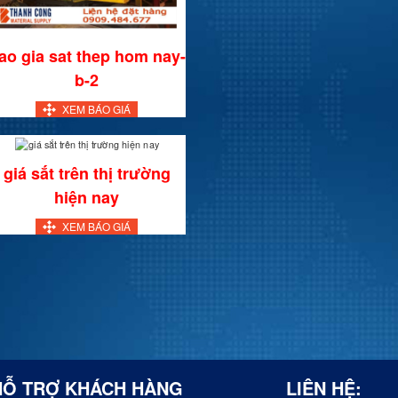
ao gia sat thep hom nay-
b-2
XEM BÁO GIÁ
giá sắt trên thị trường
hiện nay
XEM BÁO GIÁ
HỖ TRỢ KHÁCH HÀNG
LIÊN HỆ: