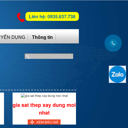
Liên hệ: 0935.637.738
UYỂN DỤNG
Thông tin
gia sat thep xay dung moi
nhat
XEM BÁO GIÁ