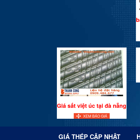
b
Giá sắt việt úc tại đà nẵng
XEM BÁO GIÁ
GIÁ THÉP CẬP NHẬT