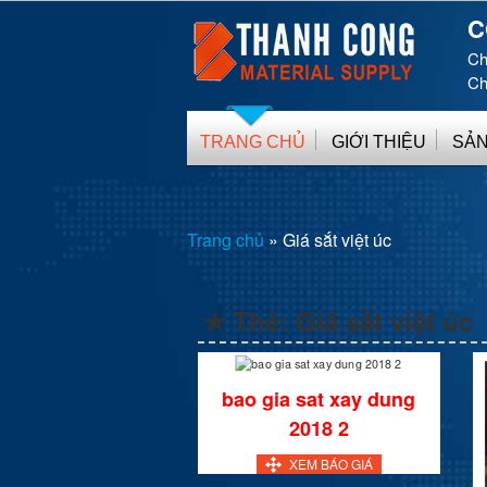
C
Ch
Ch
TRANG CHỦ
GIỚI THIỆU
SẢN
Trang chủ
»
Giá sắt việt úc
✯ Thẻ:
Giá sắt việt úc
bao gia sat xay dung
2018 2
XEM BÁO GIÁ