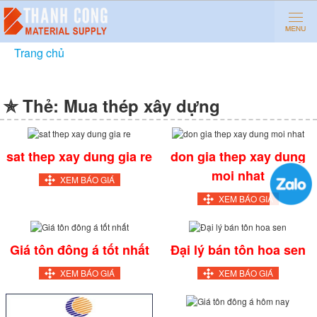
Trang chủ
»
Mua thép xây dựng
✯ Thẻ:
Mua thép xây dựng
sat thep xay dung gia re
don gia thep xay dung
moi nhat
XEM BÁO GIÁ
XEM BÁO GIÁ
Giá tôn đông á tốt nhất
Đại lý bán tôn hoa sen
XEM BÁO GIÁ
XEM BÁO GIÁ