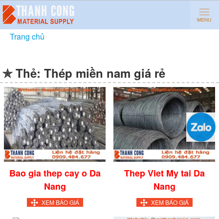
Trang chủ
»
Thép miền nam giá rẻ
✯ Thẻ:
Thép miền nam giá rẻ
Bao gia thep cay o Da
Thep Viet My tai Da
Nang
Nang
XEM BÁO GIÁ
XEM BÁO GIÁ