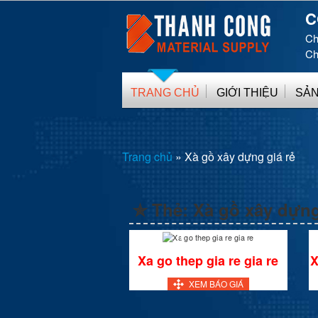
C
Ch
Ch
TRANG CHỦ
GIỚI THIỆU
SẢN
Trang chủ
»
Xà gồ xây dựng giá rẻ
✯ Thẻ:
Xà gồ xây dựng
Xa go thep gia re gia re
X
XEM BÁO GIÁ