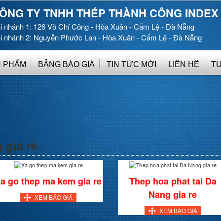
ÔNG TY TNHH THÉP THÀNH CÔNG INDEX
i nhánh 1: 126 Võ Chí Công - Hòa Xuân - Cẩm Lệ - Đà Nẵng
i nhánh 2: Nguyễn Phước Lan - Hòa Xuân - Cẩm Lệ - Đà Nẵng
 PHẨM
BẢNG BÁO GIÁ
TIN TỨC MỚI
LIÊN HỆ
T
 giá rẻ
a go thep ma kem gia re
Thep hoa phat tai Da
Nang gia re
XEM BÁO GIÁ
XEM BÁO GIÁ