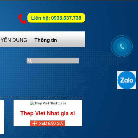
Liên hệ: 0935.637.738
UYỂN DỤNG
Thông tin
Thep Viet Nhat gia si
XEM BÁO GIÁ