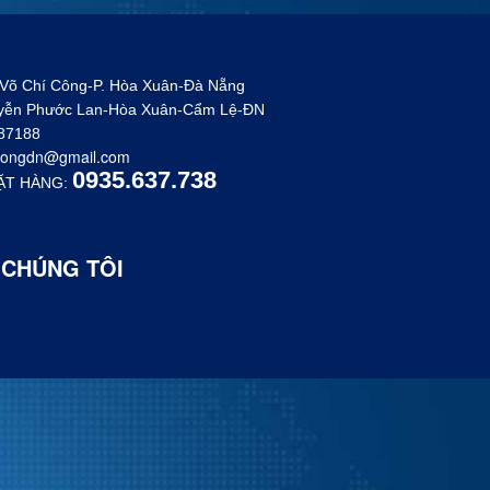
 Võ Chí Công-P. Hòa Xuân-Đà Nẵng
uyễn Phước Lan-Hòa Xuân-Cẩm Lệ-ĐN
887188
congdn@gmail.com
0935.637.738
ẶT HÀNG:
 CHÚNG TÔI