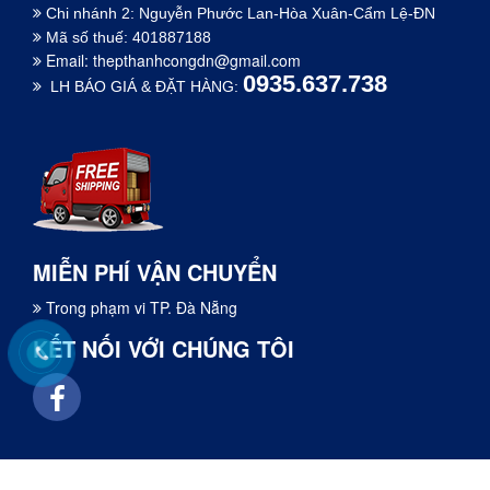
Chi nhánh 2: Nguyễn Phước Lan-Hòa Xuân-Cẩm Lệ-ĐN
Mã số thuế: 401887188
Email:
thepthanhcongdn@gmail.com
0935.637.738
LH BÁO GIÁ & ĐẶT HÀNG:
MIỄN PHÍ VẬN CHUYỂN
Trong phạm vi TP. Đà Nẵng
KẾT NỐI VỚI CHÚNG TÔI