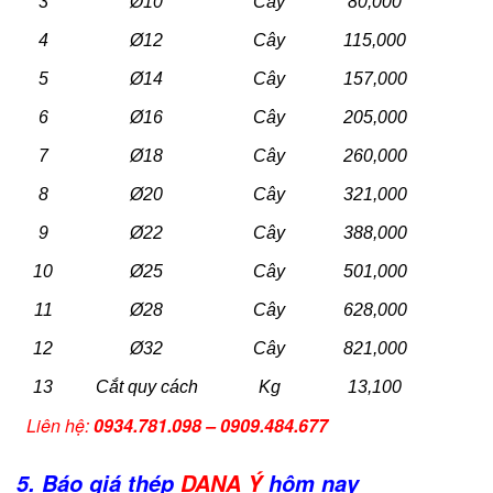
3
Ø10
Cây
80,000
4
Ø12
Cây
115,000
5
Ø14
Cây
157,000
6
Ø16
Cây
205,000
7
Ø18
Cây
260,000
8
Ø20
Cây
321,000
9
Ø22
Cây
388,000
10
Ø25
Cây
501,000
11
Ø28
Cây
628,000
12
Ø32
Cây
821,000
13
Cắt quy cách
Kg
13,100
Liên hệ:
0934.781.098 – 0909.484.677
5. Báo giá thép
DANA Ý
hôm nay