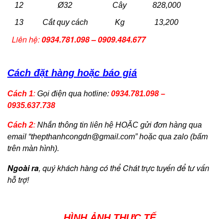
12
Ø32
Cây
828,000
13
Cắt quy cách
Kg
13,200
Liên hệ:
0934.781.098 – 0909.484.677
Cách đặt hàng hoặc báo giá
Cách 1
:
Gọi điện qua hotline:
0934.781.098 –
0935.637.738
Cách 2
:
Nhắn thông tin liên hệ HOẶC gửi đơn hàng qua
email “
thepthanhcongdn@gmail.com
” hoặc qua zalo (bấm
trên màn hình).
Ngoài ra
, quý khách hàng có thể Chát trực tuyến để tư vấn
hỗ trợ!
HÌNH ẢNH THỰC TẾ