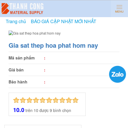
Trang chủ
»
BÁO GIÁ CẬP NHẬT MỚI NHẤT
»
Gia sat
thep hoa phat hom nay
Gia sat thep hoa phat hom nay
Mã sản phẩm
:
Giá bán
:
Bảo hành
:
10.0
trên
10
được
9
bình chọn