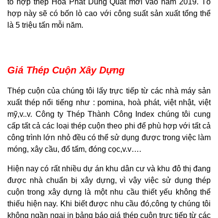
tổ hợp thép Hòa Phát Dung Quất mới vào năm 2019. Tổ
hợp này sẽ có bốn lò cao với công suất sản xuất tổng thể
là 5 triệu tấn mỗi năm.
Giá Thép Cuộn Xây Dựng
Thép cuộn của chúng tôi lấy trực tiếp từ các nhà máy sản
xuất thép nổi tiếng như : pomina, hoà phát, việt nhật, việt
mỹ,v..v. Công ty Thép Thành Công Index chúng tôi cung
cấp tất cả các loại thép cuộn theo phi để phù hợp với tất cả
công trình lớn nhỏ đều có thể sử dụng được trong việc làm
móng, xây cầu, đổ tấm, đóng cọc,v.v….
Hiện nay có rất nhiều dự án khu dân cư và khu đô thị đang
được nhà chuẩn bị xây dựng, vì vậy việc sử dụng thép
cuộn trong xây dựng là một nhu cầu thiết yếu không thể
thiếu hiện nay. Khi biết được nhu cầu đó,công ty chúng tôi
không ngần ngại in bảng báo giá thép cuộn trực tiếp từ các