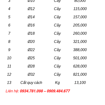
3
Ø10
Cây
80,000
4
Ø12
Cây
115,000
5
Ø14
Cây
157,000
6
Ø16
Cây
205,000
7
Ø18
Cây
260,000
8
Ø20
Cây
321,000
9
Ø22
Cây
388,000
10
Ø25
Cây
501,000
11
Ø28
Cây
628,000
12
Ø32
Cây
821,000
13
Cắt quy cách
Kg
13,100
Liên hệ:
0934.781.098 – 0909.484.677