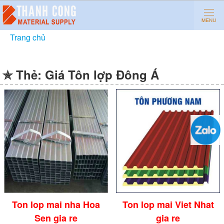
Trang chủ
»
Giá Tôn lợp Đông Á
✯ Thẻ:
Giá Tôn lợp Đông Á
Ton lop mai nha Hoa
Ton lop mai Viet Nhat
Sen gia re
gia re