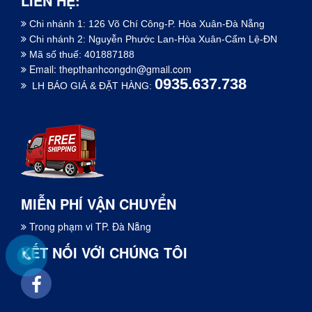
LIÊN HỆ:
Chi nhánh 1: 126 Võ Chí Công-P. Hòa Xuân-Đà Nẵng
Chi nhánh 2: Nguyễn Phước Lan-Hòa Xuân-Cẩm Lệ-ĐN
Mã số thuế: 401887188
Email:
thepthanhcongdn@gmail.com
0935.637.738
LH BÁO GIÁ & ĐẶT HÀNG:
MIỄN PHÍ VẬN CHUYỂN
Trong phạm vi TP. Đà Nẵng
KẾT NỐI VỚI CHÚNG TÔI