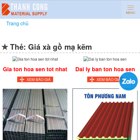
Trang chủ
»
Giá xà gồ mạ kẽm
✯ Thẻ:
Giá xà gồ mạ kẽm
Gia ton hoa sen tot nhat
Dai ly ban ton hoa sen
XEM BÁO GIÁ
XEM BÁO GIÁ