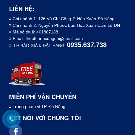
LIÊN HỆ:
Chi nhánh 1: 126 Võ Chí Công-P. Hòa Xuân-Đà Nẵng
Chi nhánh 2: Nguyễn Phước Lan-Hòa Xuân-Cẩm Lệ-ĐN
Mã số thuế: 401887188
Email:
thepthanhcongdn@gmail.com
0935.637.738
LH BÁO GIÁ & ĐẶT HÀNG:
MIỄN PHÍ VẬN CHUYỂN
Trong phạm vi TP. Đà Nẵng
KẾT NỐI VỚI CHÚNG TÔI