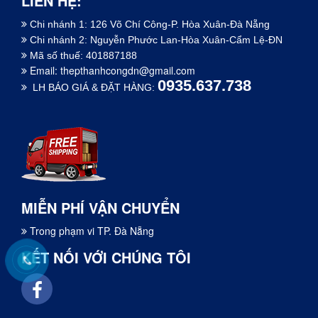
LIÊN HỆ:
Chi nhánh 1: 126 Võ Chí Công-P. Hòa Xuân-Đà Nẵng
Chi nhánh 2: Nguyễn Phước Lan-Hòa Xuân-Cẩm Lệ-ĐN
Mã số thuế: 401887188
Email:
thepthanhcongdn@gmail.com
0935.637.738
LH BÁO GIÁ & ĐẶT HÀNG:
MIỄN PHÍ VẬN CHUYỂN
Trong phạm vi TP. Đà Nẵng
KẾT NỐI VỚI CHÚNG TÔI