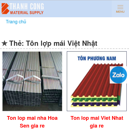
Trang chủ
»
Tôn lợp mái Việt Nhật
✯ Thẻ:
Tôn lợp mái Việt Nhật
Ton lop mai nha Hoa
Ton lop mai Viet Nhat
Sen gia re
gia re