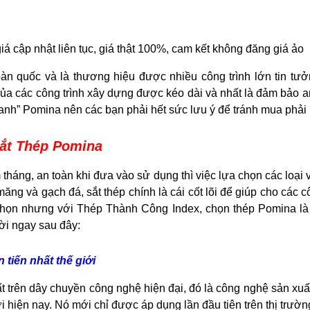
 cập nhật liên tục, giá thật 100%, cam kết không đăng giá ảo
àn quốc và là thương hiệu được nhiều công trình lớn tin tư
của các công trình xây dựng được kéo dài và nhất là đảm bảo 
danh” Pomina nên các bạn phải hết sức lưu ý để tránh mua phả
ắt Thép Pomina
tháng, an toàn khi đưa vào sử dụng thì việc lựa chọn các loại 
ăng và gạch đá, sắt thép chính là cái cốt lõi để giúp cho các 
 chọn nhưng với Thép Thành Công Index, chọn thép Pomina là
lời ngay sau đây:
 tiến nhất thế giới
 trên dây chuyền công nghệ hiện đại, đó là công nghệ sản xuấ
iới hiện nay. Nó mới chỉ được áp dụng lần đầu tiên trên thị trườ