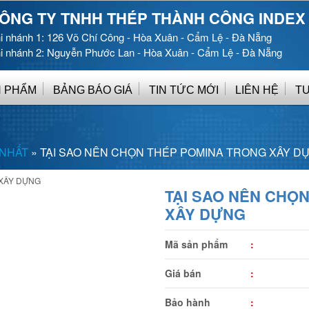
ÔNG TY TNHH THÉP THÀNH CÔNG INDEX
i nhánh 1: 126 Võ Chí Công - Hòa Xuân - Cẩm Lệ - Đà Nẵng
i nhánh 2: Nguyễn Phước Lan - Hòa Xuân - Cẩm Lệ - Đà Nẵng
 PHẨM
BẢNG BÁO GIÁ
TIN TỨC MỚI
LIÊN HỆ
T
 NHẤT
»
TẠI SAO NÊN CHỌN THÉP POMINA TRONG XÂY D
TẠI SAO NÊN CHỌ
XÂY DỰNG
Mã sản phẩm
:
Giá bán
:
Bảo hành
: