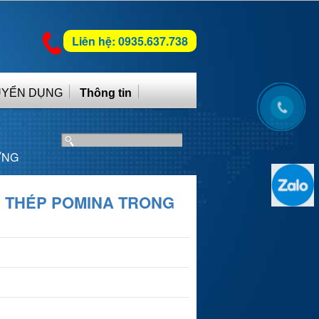
Liên hệ: 0935.637.738
UYỂN DỤNG
Thông tin
ỰNG
N THÉP POMINA TRONG