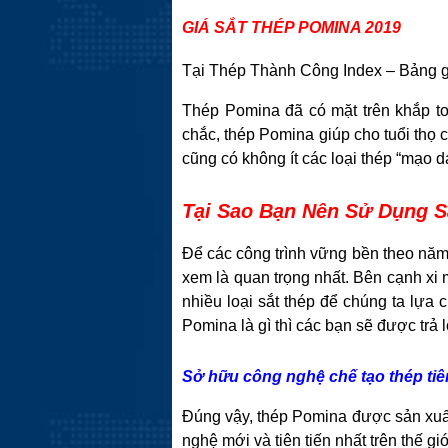
GIÁ SẮT THÉP POMINA 2019
Tại Thép Thành Công Index – Bảng giá
Thép Pomina đã có mặt trên khắp to
chắc, thép Pomina giúp cho tuổi thọ 
cũng có không ít các loại thép “mạo 
Tại Sao Bạn Nên Sử Dụng S
Để các công trình vững bền theo năm 
xem là quan trọng nhất. Bên cạnh xi m
nhiều loại sắt thép để chúng ta lựa
Pomina là gì thì các bạn sẽ được trả 
Sở hữu công nghệ chế tạo thép tiên
Đúng vậy, thép Pomina được sản xuất
nghệ mới và tiên tiến nhất trên thế g