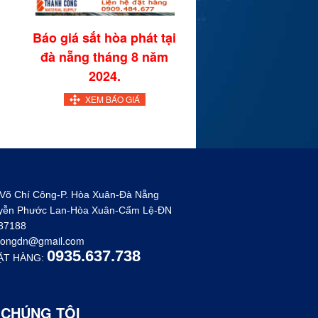
Báo giá sắt hòa phát tại
đà nẵng tháng 8 năm
2024.
XEM BÁO GIÁ
 Võ Chí Công-P. Hòa Xuân-Đà Nẵng
uyễn Phước Lan-Hòa Xuân-Cẩm Lệ-ĐN
887188
congdn@gmail.com
0935.637.738
ẶT HÀNG:
 CHÚNG TÔI