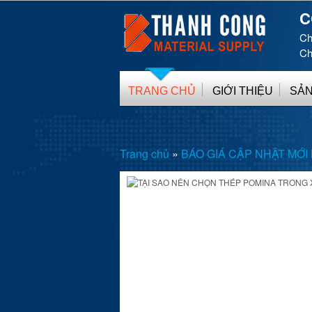
C
Ch
Ch
TRANG CHỦ
GIỚI THIỆU
SẢN
Trang chủ
»
BÁO GIÁ CẬP NHẬT MỚI