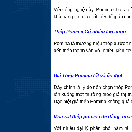
Với công nghệ này, Pomina cho ra đờ
khả năng chịu lực tốt, bền bỉ giúp ch
Thép Pomina Có nhiều lựa chọn
Pomina là thương hiệu thép được tin 
đến thép thanh vằn với nhiều kích c
Giá Thép Pomina tốt và ổn định
Đây chính là lý do nên chọn thép Po
lên xuống thất thường theo giá thị 
Đặc biệt giá thép Pomina không quá đắ
Mua sắt thép pomina dễ dàng, nh
Với nhiều đại lý phân phối nằm rả