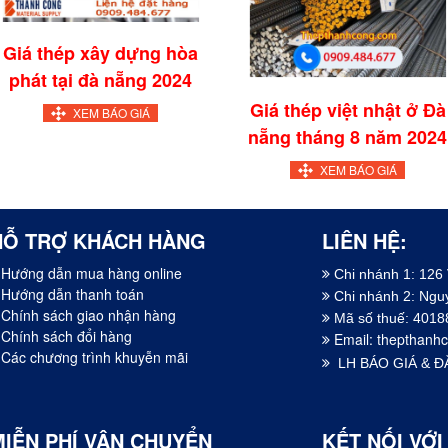
Giá thép xây dựng hòa
phát tại đà nẵng 2024
Giá thép việt nhật ở Đà
XEM BÁO GIÁ
nẵng tháng 8 năm 2024
XEM BÁO GIÁ
HỖ TRỢ KHÁCH HÀNG
LIÊN HỆ:
Hướng dẫn mua hàng online
Chi nhánh 1: 126
Hướng dẫn thanh toán
Chi nhánh 2: Ng
Chính sách giao nhận hàng
Mã số thuế: 401
Chính sách đổi hàng
Email:
thepthanh
Các chương trình khuyễn mãi
LH BÁO GIÁ & Đ
MIỄN PHÍ VẬN CHUYỂN
KẾT NỐI VỚI