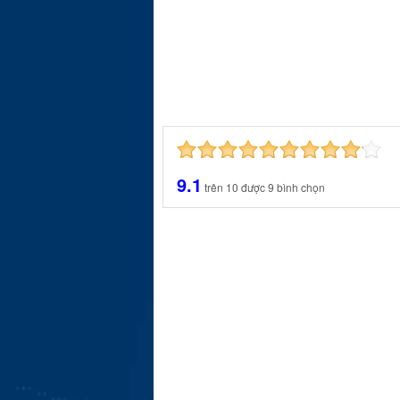
9.1
trên
10
được
9
bình chọn