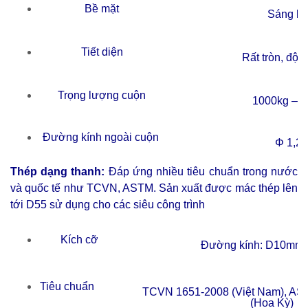
Bề mặt
Sáng b
Tiết diện
Rất tròn, độ 
Trọng lượng cuộn
1000kg – 
Đường kính ngoài cuộn
Φ 1,2 
Thép dạng thanh:
Đáp ứng nhiều tiêu chuẩn trong nước
và quốc tế như TCVN, ASTM. Sản xuất được mác thép lên
tới D55 sử dụng cho các siêu công trình
Kích cỡ
Đường kính: D10mm
Tiêu chuẩn
TCVN 1651-2008 (Việt Nam), AS
(Hoa Kỳ)