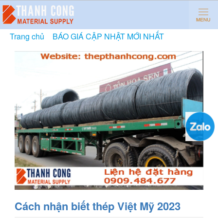
Trang chủ
»
BÁO GIÁ CẬP NHẬT MỚI NHẤT
»
Cách
nhận biết thép Việt Mỹ 2023
Cách nhận biết thép Việt Mỹ 2023