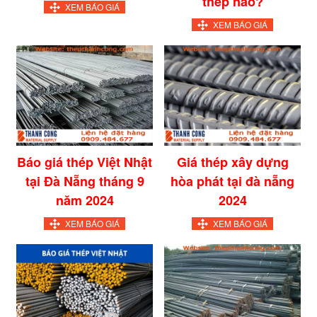
thép nào?
XEM BÁO GIÁ
XEM BÁO GIÁ
Báo giá thép Việt Nhật
Giá thép xây dựng
tại Đà Nẵng tháng 9
hòa phát tại đà nẵng
năm 2024
2024
XEM BÁO GIÁ
XEM BÁO GIÁ