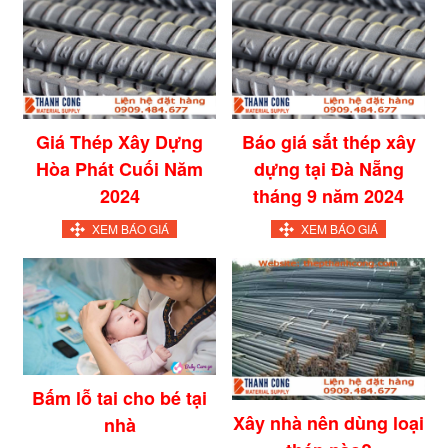
Giá Thép Xây Dựng
Báo giá sắt thép xây
Hòa Phát Cuối Năm
dựng tại Đà Nẵng
2024
tháng 9 năm 2024
XEM BÁO GIÁ
XEM BÁO GIÁ
Bấm lỗ tai cho bé tại
Xây nhà nên dùng loại
nhà